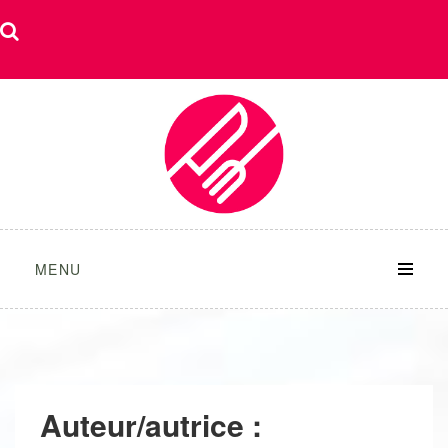
Skip
to
content
MENU
Auteur/autrice :