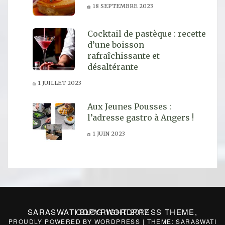
18 SEPTEMBRE 2023
Cocktail de pastèque : recette
d’une boisson
rafraîchissante et
désaltérante
1 JUILLET 2023
Aux Jeunes Pousses :
l’adresse gastro à Angers !
1 JUIN 2023
SARASWATI BLOG WORDPRESS THEME, COPYRIGHT 2017
PROUDLY POWERED BY WORDPRESS
|
THEME: SARASWATI